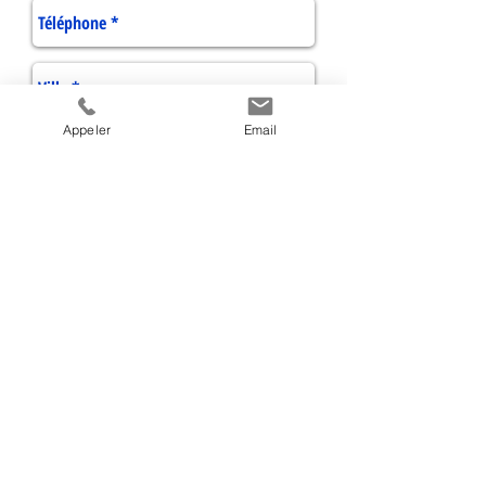
Appeler
Email
Envoyer
© Entreprise Lenfant Toiture
POUR UN DEVIS GRATUIT APPELEZ LE